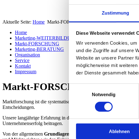
Erfolg durch Denken in Kundennutzen
Zustimmung
Aktuelle Seite:
Home
Markt-FORSCHUNG
Home
Diese Webseite verwendet 
Marketing-WEITERBILDUNG
Wir verwenden Cookies, um I
Markt-FORSCHUNG
Marketing-BERATUNG
und die Zugriffe auf unsere 
Organisation
Website an unsere Partner fü
Service
möglicherweise mit weiteren
Kontakt
Impressum
der Dienste gesammelt habe
Markt-FORSCHUNG
Einwilligungsauswahl
Notwendig
Marktforschung ist die systematische Sammlung, Aufarbeitung, Anal
Entscheidungen.
Unsere langjährige Erfahrung in der Marktforschung sowie die Nutzun
Unternehmenserfolg beitragen.
Ablehnen
Von der allgemeinen
Grundlagenforschung
bis hin zur spezifischen