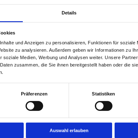
Details
Cookies
nhalte und Anzeigen zu personalisieren, Funktionen für soziale
Website zu analysieren. Außerdem geben wir Informationen zu I
r soziale Medien, Werbung und Analysen weiter. Unsere Partner
 Daten zusammen, die Sie ihnen bereitgestellt haben oder die s
n.
Präferenzen
Statistiken
yse und Interpretation von Daten über Märkte und Marktbeeinflussun
g moderner, praxiserprobter Methoden und Analyseinstrumente gewährle
Auswahl erlauben
Auftragsforschung
: Wir verschaffen Ihnen im Datendschungel den nö